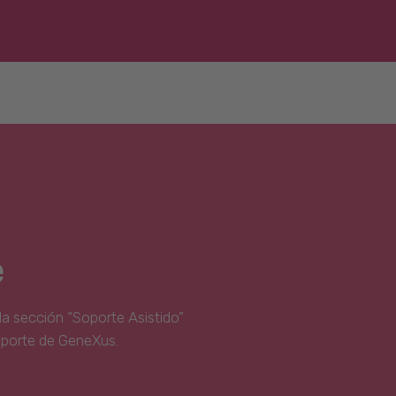
e
la sección “Soporte Asistido”
oporte de GeneXus.