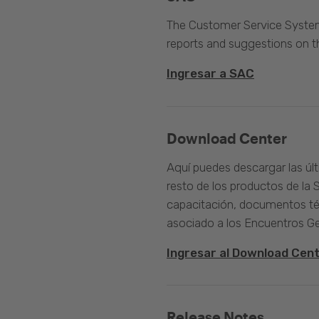
The Customer Service System 
reports and suggestions on 
Ingresar a SAC
Download Center
Aquí puedes descargar las úl
resto de los productos de la 
capacitación, documentos té
asociado a los Encuentros G
Ingresar al Download Cen
Release Notes