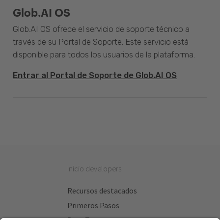
Glob.AI OS
Glob.AI OS ofrece el servicio de soporte técnico a
través de su Portal de Soporte. Este servicio está
disponible para todos los usuarios de la plataforma.
Entrar al Portal de Soporte de Glob.AI OS
Inicio developers
Recursos destacados
Primeros Pasos