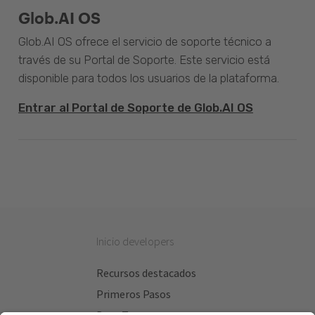
Glob.AI OS
Glob.AI OS ofrece el servicio de soporte técnico a
través de su Portal de Soporte. Este servicio está
disponible para todos los usuarios de la plataforma.
Entrar al Portal de Soporte de Glob.AI OS
Inicio developers
Recursos destacados
Primeros Pasos