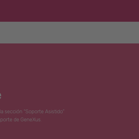
e
la sección “Soporte Asistido”
oporte de GeneXus.