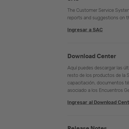
The Customer Service System 
reports and suggestions on 
Ingresar a SAC
Download Center
Aquí puedes descargar las úl
resto de los productos de la 
capacitación, documentos té
asociado a los Encuentros G
Ingresar al Download Cen
Release Notes