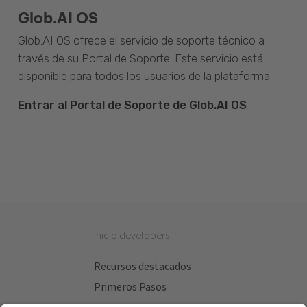
Glob.AI OS
Glob.AI OS ofrece el servicio de soporte técnico a
través de su Portal de Soporte. Este servicio está
disponible para todos los usuarios de la plataforma.
Entrar al Portal de Soporte de Glob.AI OS
Inicio developers
Recursos destacados
Primeros Pasos