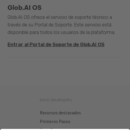
Glob.AI OS
Glob.AI OS ofrece el servicio de soporte técnico a
través de su Portal de Soporte. Este servicio está
disponible para todos los usuarios de la plataforma.
Entrar al Portal de Soporte de Glob.AI OS
Inicio developers
Recursos destacados
Primeros Pasos