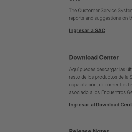
The Customer Service System 
reports and suggestions on 
Ingresar a SAC
Download Center
Aquí puedes descargar las úl
resto de los productos de la 
capacitación, documentos té
asociado a los Encuentros G
Ingresar al Download Cen
Release Notes