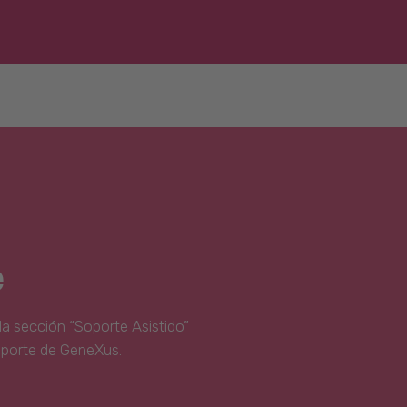
e
la sección “Soporte Asistido”
oporte de GeneXus.