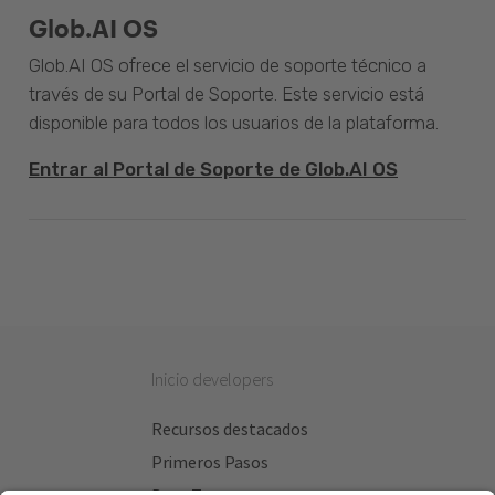
Glob.AI OS
Glob.AI OS ofrece el servicio de soporte técnico a
través de su Portal de Soporte. Este servicio está
disponible para todos los usuarios de la plataforma.
Entrar al Portal de Soporte de Glob.AI OS
Inicio developers
Recursos destacados
Primeros Pasos