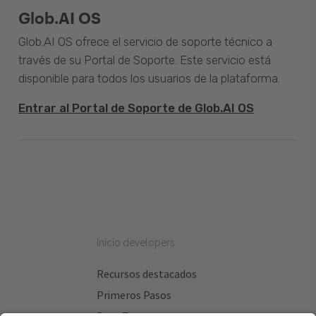
Glob.AI OS
Glob.AI OS ofrece el servicio de soporte técnico a
través de su Portal de Soporte. Este servicio está
disponible para todos los usuarios de la plataforma.
Entrar al Portal de Soporte de Glob.AI OS
Inicio developers
Recursos destacados
Primeros Pasos