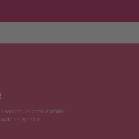
e
la sección “Soporte Asistido”
oporte de GeneXus.