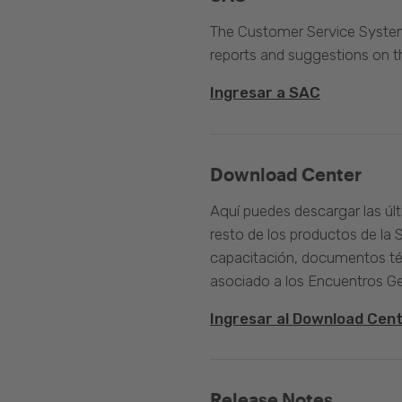
The Customer Service System 
reports and suggestions on 
Ingresar a SAC
Download Center
Aquí puedes descargar las úl
resto de los productos de la 
capacitación, documentos té
asociado a los Encuentros G
Ingresar al Download Cen
Release Notes