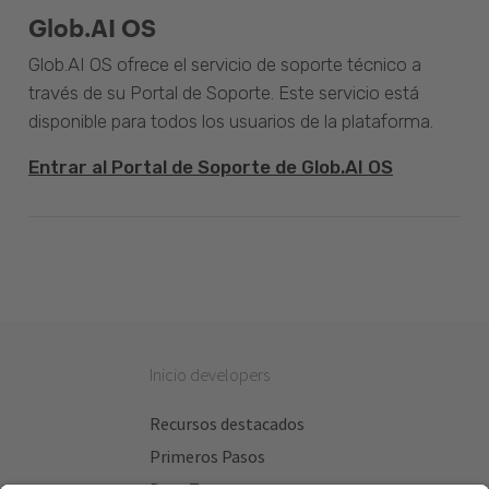
Glob.AI OS
Glob.AI OS ofrece el servicio de soporte técnico a
través de su Portal de Soporte. Este servicio está
disponible para todos los usuarios de la plataforma.
Entrar al Portal de Soporte de Glob.AI OS
Inicio developers
Recursos destacados
Primeros Pasos