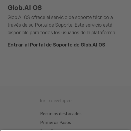
Glob.AI OS
Glob.AI OS ofrece el servicio de soporte técnico a
través de su Portal de Soporte. Este servicio está
disponible para todos los usuarios de la plataforma.
Entrar al Portal de Soporte de Glob.AI OS
Inicio developers
Recursos destacados
Primeros Pasos