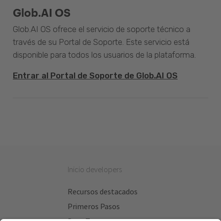
Glob.AI OS
Glob.AI OS ofrece el servicio de soporte técnico a
través de su Portal de Soporte. Este servicio está
disponible para todos los usuarios de la plataforma.
Entrar al Portal de Soporte de Glob.AI OS
Inicio developers
Recursos destacados
Primeros Pasos