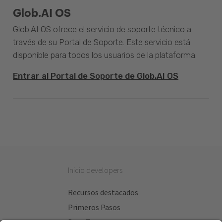
Glob.AI OS
Glob.AI OS ofrece el servicio de soporte técnico a
través de su Portal de Soporte. Este servicio está
disponible para todos los usuarios de la plataforma.
Entrar al Portal de Soporte de Glob.AI OS
Inicio developers
Recursos destacados
Primeros Pasos