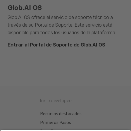
Glob.AI OS
Glob.AI OS ofrece el servicio de soporte técnico a
través de su Portal de Soporte. Este servicio está
disponible para todos los usuarios de la plataforma.
Entrar al Portal de Soporte de Glob.AI OS
Inicio developers
Recursos destacados
Primeros Pasos