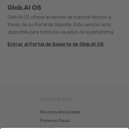
Glob.AI OS
Glob.AI OS ofrece el servicio de soporte técnico a
través de su Portal de Soporte. Este servicio está
disponible para todos los usuarios de la plataforma.
Entrar al Portal de Soporte de Glob.AI OS
Inicio developers
Recursos destacados
Primeros Pasos