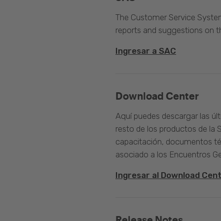
The Customer Service System 
reports and suggestions on 
Ingresar a SAC
Download Center
Aquí puedes descargar las úl
resto de los productos de la 
capacitación, documentos té
asociado a los Encuentros G
Ingresar al Download Cen
Release Notes