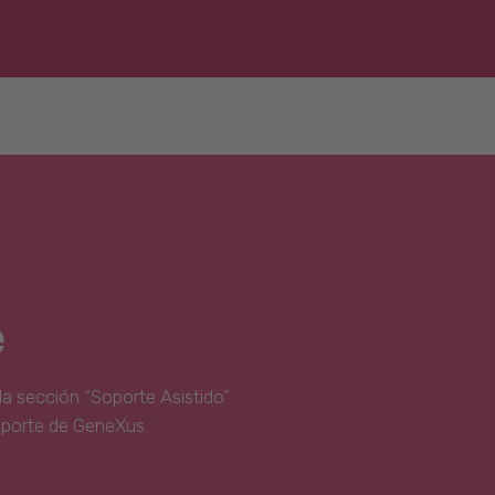
e
la sección “Soporte Asistido”
oporte de GeneXus.