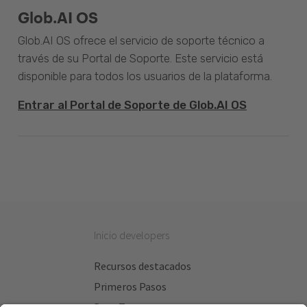
Glob.AI OS
Glob.AI OS ofrece el servicio de soporte técnico a
través de su Portal de Soporte. Este servicio está
disponible para todos los usuarios de la plataforma.
Entrar al Portal de Soporte de Glob.AI OS
Inicio developers
Recursos destacados
Primeros Pasos