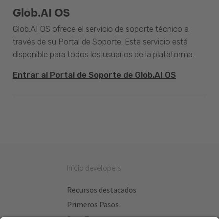
Glob.AI OS
Glob.AI OS ofrece el servicio de soporte técnico a
través de su Portal de Soporte. Este servicio está
disponible para todos los usuarios de la plataforma.
Entrar al Portal de Soporte de Glob.AI OS
Inicio developers
Recursos destacados
Primeros Pasos