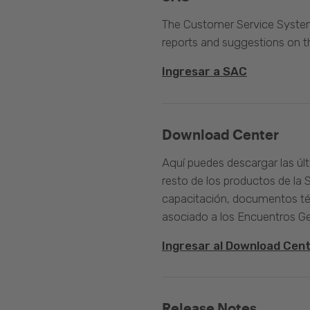
The Customer Service System 
reports and suggestions on 
Ingresar a SAC
Download Center
Aquí puedes descargar las úl
resto de los productos de la 
capacitación, documentos té
asociado a los Encuentros G
Ingresar al Download Cen
Release Notes