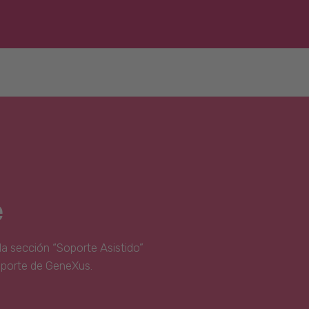
e
la sección “Soporte Asistido”
oporte de GeneXus.