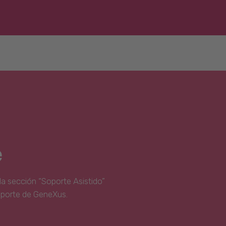
e
la sección “Soporte Asistido”
oporte de GeneXus.