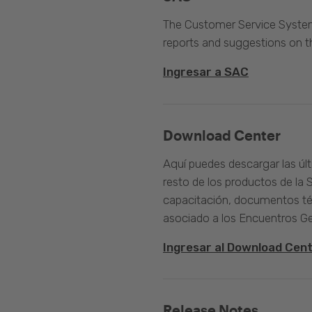
The Customer Service System 
reports and suggestions on 
Ingresar a SAC
Download Center
Aquí puedes descargar las úl
resto de los productos de la 
capacitación, documentos té
asociado a los Encuentros G
Ingresar al Download Cen
Release Notes