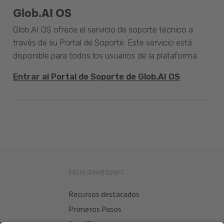
Glob.AI OS
Glob.AI OS ofrece el servicio de soporte técnico a
través de su Portal de Soporte. Este servicio está
disponible para todos los usuarios de la plataforma.
Entrar al Portal de Soporte de Glob.AI OS
Inicio developers
Recursos destacados
Primeros Pasos