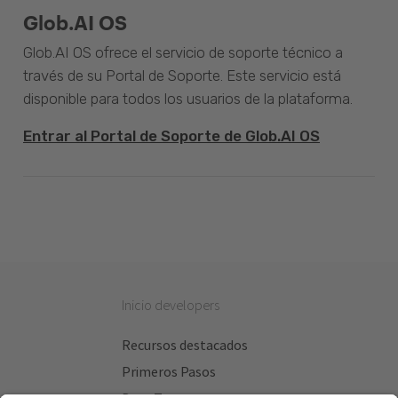
Glob.AI OS
Glob.AI OS ofrece el servicio de soporte técnico a
través de su Portal de Soporte. Este servicio está
disponible para todos los usuarios de la plataforma.
Entrar al Portal de Soporte de Glob.AI OS
Inicio developers
Recursos destacados
Primeros Pasos