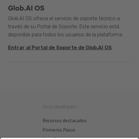
Glob.AI OS
Glob.AI OS ofrece el servicio de soporte técnico a
través de su Portal de Soporte. Este servicio está
disponible para todos los usuarios de la plataforma.
Entrar al Portal de Soporte de Glob.AI OS
Inicio developers
Recursos destacados
Primeros Pasos