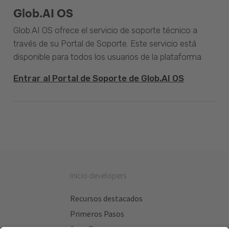
Glob.AI OS
Glob.AI OS ofrece el servicio de soporte técnico a
través de su Portal de Soporte. Este servicio está
disponible para todos los usuarios de la plataforma.
Entrar al Portal de Soporte de Glob.AI OS
Inicio developers
Recursos destacados
Primeros Pasos