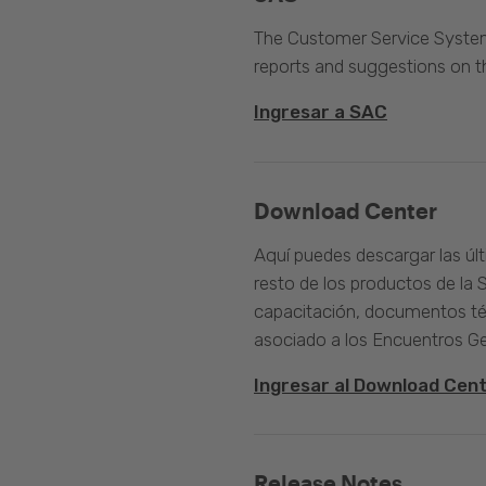
The Customer Service System 
reports and suggestions on 
Ingresar a SAC
Download Center
Aquí puedes descargar las úl
resto de los productos de la 
capacitación, documentos té
asociado a los Encuentros G
Ingresar al Download Cen
Release Notes