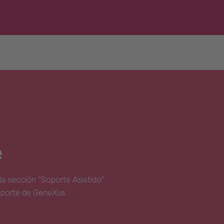
e
la sección “Soporte Asistido”
oporte de GeneXus.