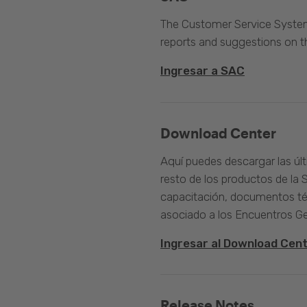
The Customer Service System 
reports and suggestions on 
Ingresar a SAC
Download Center
Aquí puedes descargar las úl
resto de los productos de la 
capacitación, documentos té
asociado a los Encuentros G
Ingresar al Download Cen
Release Notes