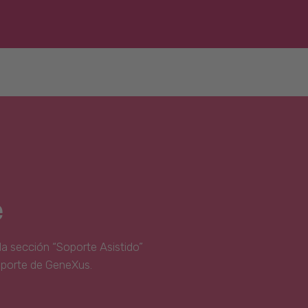
e
la sección “Soporte Asistido”
oporte de GeneXus.