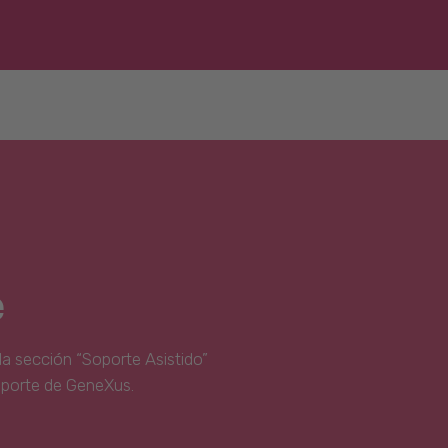
e
la sección “Soporte Asistido”
oporte de GeneXus.