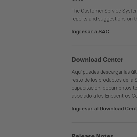
The Customer Service System 
reports and suggestions on 
Ingresar a SAC
Download Center
Aquí puedes descargar las úl
resto de los productos de la 
capacitación, documentos té
asociado a los Encuentros G
Ingresar al Download Cen
Release Notes