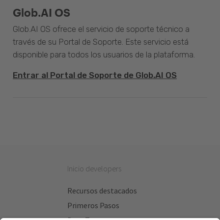
Glob.AI OS
Glob.AI OS ofrece el servicio de soporte técnico a
través de su Portal de Soporte. Este servicio está
disponible para todos los usuarios de la plataforma.
Entrar al Portal de Soporte de Glob.AI OS
Inicio developers
Recursos destacados
Primeros Pasos