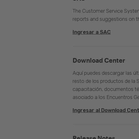
The Customer Service System 
reports and suggestions on 
Ingresar a SAC
Download Center
Aquí puedes descargar las úl
resto de los productos de la 
capacitación, documentos té
asociado a los Encuentros G
Ingresar al Download Cen
Release Notes