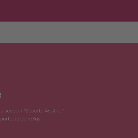
e
la sección “Soporte Asistido”
oporte de GeneXus.