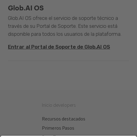
Glob.AI OS
Glob.AI OS ofrece el servicio de soporte técnico a
través de su Portal de Soporte. Este servicio está
disponible para todos los usuarios de la plataforma.
Entrar al Portal de Soporte de Glob.AI OS
Inicio developers
Recursos destacados
Primeros Pasos