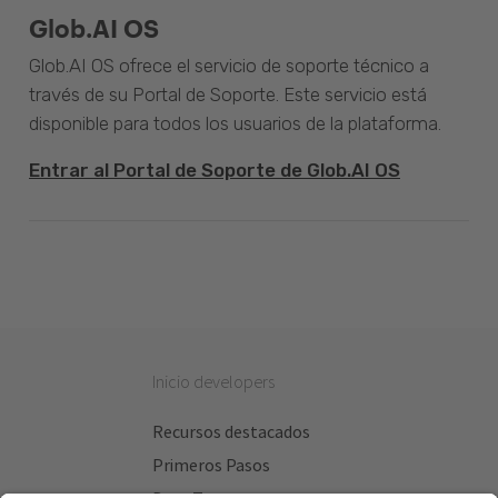
Glob.AI OS
Glob.AI OS ofrece el servicio de soporte técnico a
través de su Portal de Soporte. Este servicio está
disponible para todos los usuarios de la plataforma.
Entrar al Portal de Soporte de Glob.AI OS
Inicio developers
Recursos destacados
Primeros Pasos