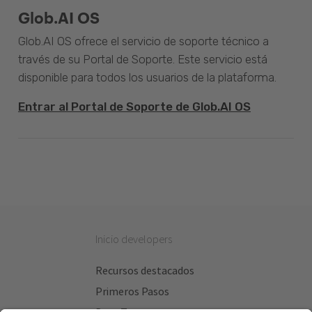
Glob.AI OS
Glob.AI OS ofrece el servicio de soporte técnico a
través de su Portal de Soporte. Este servicio está
disponible para todos los usuarios de la plataforma.
Entrar al Portal de Soporte de Glob.AI OS
Inicio developers
Recursos destacados
Primeros Pasos