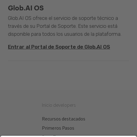
Glob.AI OS
Glob.AI OS ofrece el servicio de soporte técnico a
través de su Portal de Soporte. Este servicio está
disponible para todos los usuarios de la plataforma.
Entrar al Portal de Soporte de Glob.AI OS
Inicio developers
Recursos destacados
Primeros Pasos