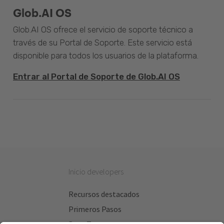
Glob.AI OS
Glob.AI OS ofrece el servicio de soporte técnico a
través de su Portal de Soporte. Este servicio está
disponible para todos los usuarios de la plataforma.
Entrar al Portal de Soporte de Glob.AI OS
Inicio developers
Recursos destacados
Primeros Pasos