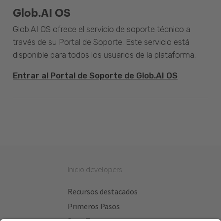
Glob.AI OS
Glob.AI OS ofrece el servicio de soporte técnico a
través de su Portal de Soporte. Este servicio está
disponible para todos los usuarios de la plataforma.
Entrar al Portal de Soporte de Glob.AI OS
Inicio developers
Recursos destacados
Primeros Pasos