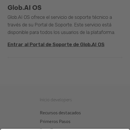
Glob.AI OS
Glob.AI OS ofrece el servicio de soporte técnico a
través de su Portal de Soporte. Este servicio está
disponible para todos los usuarios de la plataforma.
Entrar al Portal de Soporte de Glob.AI OS
Inicio developers
Recursos destacados
Primeros Pasos