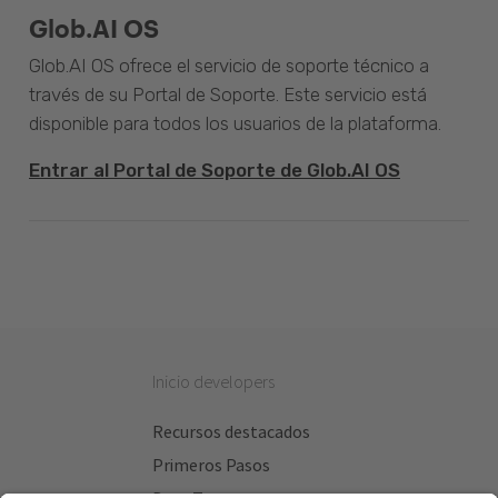
Glob.AI OS
Glob.AI OS ofrece el servicio de soporte técnico a
través de su Portal de Soporte. Este servicio está
disponible para todos los usuarios de la plataforma.
Entrar al Portal de Soporte de Glob.AI OS
Inicio developers
Recursos destacados
Primeros Pasos