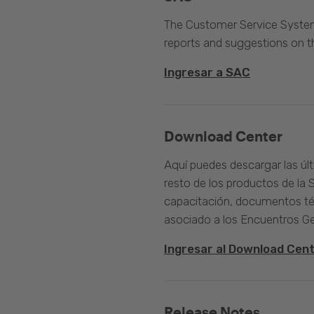
The Customer Service System 
reports and suggestions on 
Ingresar a SAC
Download Center
Aquí puedes descargar las úl
resto de los productos de la 
capacitación, documentos té
asociado a los Encuentros G
Ingresar al Download Cen
Release Notes