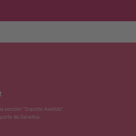
e
la sección “Soporte Asistido”
oporte de GeneXus.