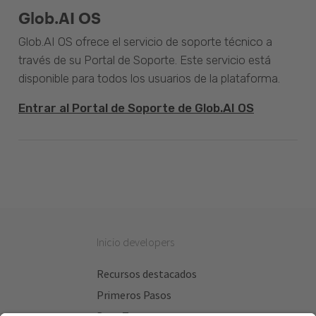
Glob.AI OS
Glob.AI OS ofrece el servicio de soporte técnico a
través de su Portal de Soporte. Este servicio está
disponible para todos los usuarios de la plataforma.
Entrar al Portal de Soporte de Glob.AI OS
Inicio developers
Recursos destacados
Primeros Pasos