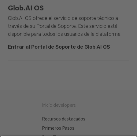
Glob.AI OS
Glob.AI OS ofrece el servicio de soporte técnico a
través de su Portal de Soporte. Este servicio está
disponible para todos los usuarios de la plataforma.
Entrar al Portal de Soporte de Glob.AI OS
Inicio developers
Recursos destacados
Primeros Pasos