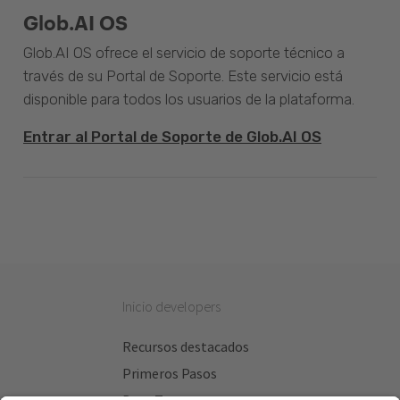
Glob.AI OS
Glob.AI OS ofrece el servicio de soporte técnico a
través de su Portal de Soporte. Este servicio está
disponible para todos los usuarios de la plataforma.
Entrar al Portal de Soporte de Glob.AI OS
Inicio developers
Recursos destacados
Primeros Pasos