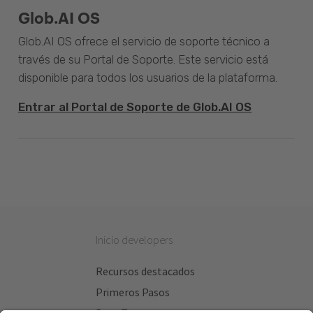
Glob.AI OS
Glob.AI OS ofrece el servicio de soporte técnico a
través de su Portal de Soporte. Este servicio está
disponible para todos los usuarios de la plataforma.
Entrar al Portal de Soporte de Glob.AI OS
Inicio developers
Recursos destacados
Primeros Pasos