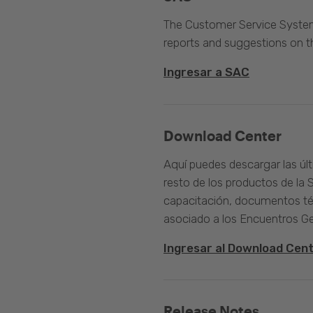
The Customer Service System 
reports and suggestions on 
Ingresar a SAC
Download Center
Aquí puedes descargar las úl
resto de los productos de la 
capacitación, documentos té
asociado a los Encuentros G
Ingresar al Download Cen
Release Notes