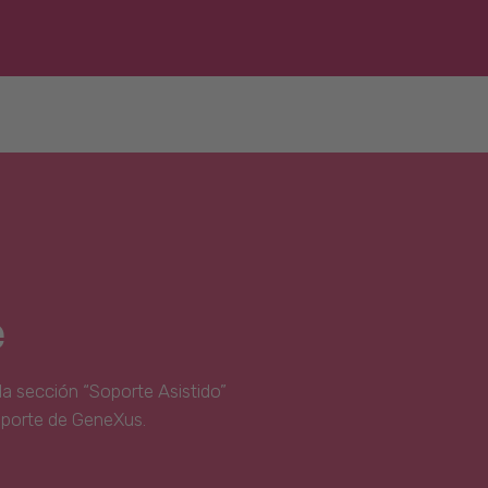
e
la sección “Soporte Asistido”
oporte de GeneXus.