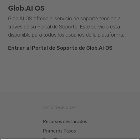
Glob.AI OS
Glob.AI OS ofrece el servicio de soporte técnico a
través de su Portal de Soporte. Este servicio está
disponible para todos los usuarios de la plataforma.
Entrar al Portal de Soporte de Glob.AI OS
Inicio developers
Recursos destacados
Primeros Pasos