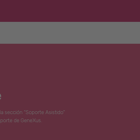
e
la sección “Soporte Asistido”
oporte de GeneXus.