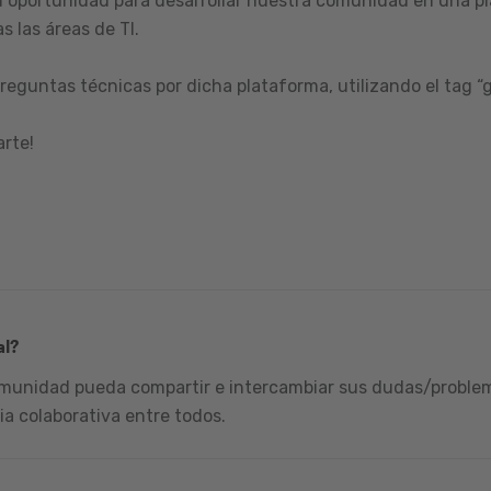
 oportunidad para desarrollar nuestra comunidad en una pl
s las áreas de TI.
reguntas técnicas por dicha plataforma, utilizando el tag “
arte!
al?
omunidad pueda compartir e intercambiar sus dudas/problema
ia colaborativa entre todos.