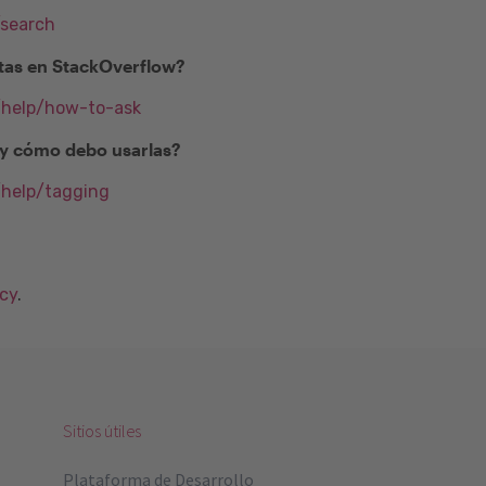
/search
as en StackOverflow?
m/help/how-to-ask
) y cómo debo usarlas?
/help/tagging
acy
.
Sitios útiles
Plataforma de Desarrollo