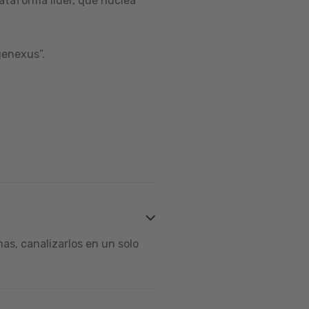
ataforma líder, que nuclea
genexus”.
s, canalizarlos en un solo