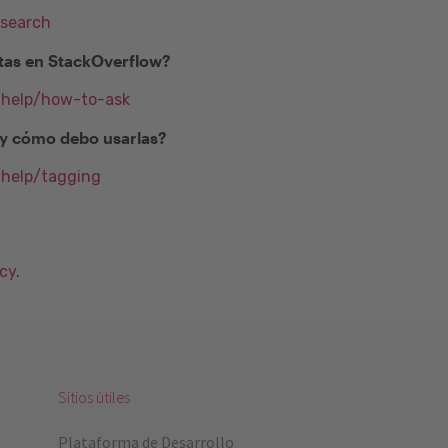
/search
as en StackOverflow?
m/help/how-to-ask
) y cómo debo usarlas?
/help/tagging
acy
.
Sitios útiles
Plataforma de Desarrollo