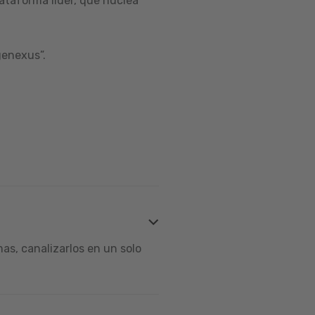
ataforma líder, que nuclea
genexus”.
s, canalizarlos en un solo