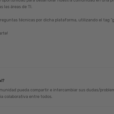
 oportunidad para desarrollar nuestra comunidad en una pl
s las áreas de TI.
reguntas técnicas por dicha plataforma, utilizando el tag “
arte!
al?
omunidad pueda compartir e intercambiar sus dudas/problema
ia colaborativa entre todos.