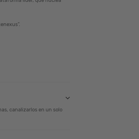
ataforma líder, que nuclea
genexus”.
s, canalizarlos en un solo