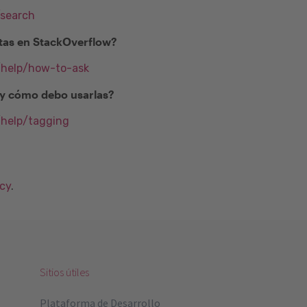
/search
as en StackOverflow?
m/help/how-to-ask
) y cómo debo usarlas?
/help/tagging
acy
.
Sitios útiles
Plataforma de Desarrollo