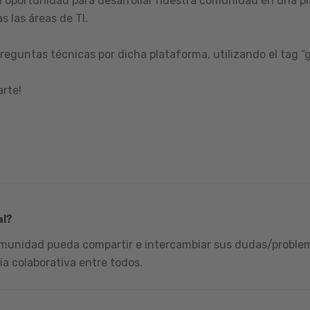
 oportunidad para desarrollar nuestra comunidad en una pl
s las áreas de TI.
reguntas técnicas por dicha plataforma, utilizando el tag “
arte!
al?
omunidad pueda compartir e intercambiar sus dudas/problema
ia colaborativa entre todos.