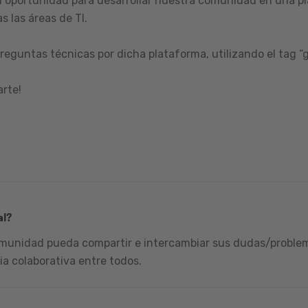
 oportunidad para desarrollar nuestra comunidad en una pl
s las áreas de TI.
reguntas técnicas por dicha plataforma, utilizando el tag “
arte!
al?
omunidad pueda compartir e intercambiar sus dudas/problema
ia colaborativa entre todos.