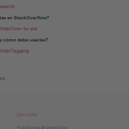
/search
as en StackOverflow?
m/help/how-to-ask
) y cómo debo usarlas?
/help/tagging
acy
.
Sitios útiles
Plataforma de Desarrollo