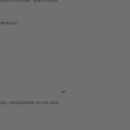
ataforma líder, que nuclea
genexus”.
s, canalizarlos en un solo